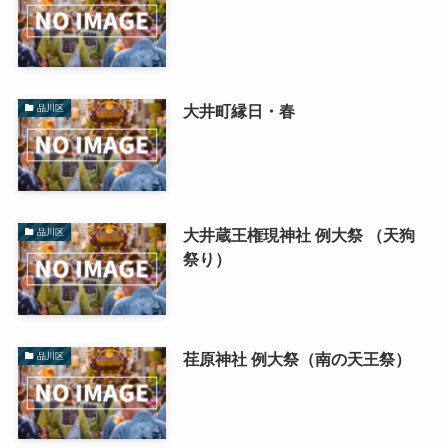
大井町縁日・春
品川区
大井蔵王権現神社 例大祭 （天狗
品川区
祭り）
荏原神社 例大祭（南の天王祭）
品川区