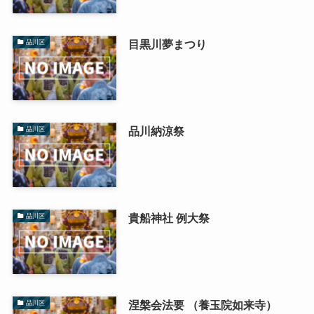
目黒川夢まつり
品川区
品川納涼祭
品川区
貴船神社 例大祭
品川区
涅槃会法要 （養玉院如来寺）
品川区