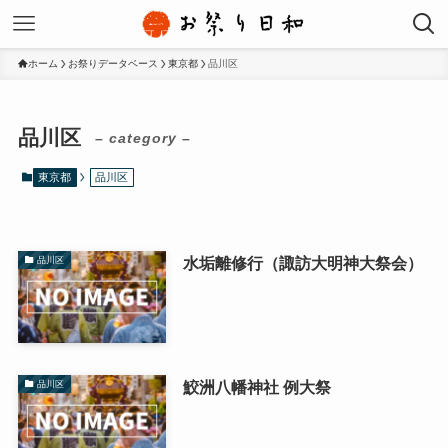
ホーム
お祭りデータベース
東京都
品川区
品川区
– category –
東京都
品川区
水垢離修行（諏訪大明神大祭会）
品川区
鮫洲八幡神社 例大祭
品川区