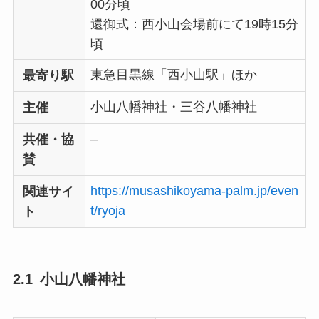
00分頃
還御式：西小山会場前にて19時15分
頃
東急目黒線「西小山駅」ほか
最寄り駅
小山八幡神社・三谷八幡神社
主催
–
共催・協
賛
https://musashikoyama-palm.jp/even
関連サイ
t/ryoja
ト
小山八幡神社