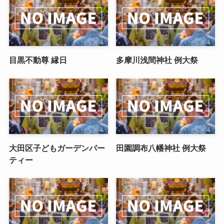
目黒不動尊 縁日
多摩川浅間神社 例大祭
大田区子どもガーデンパー
田園調布八幡神社 例大祭
ティー