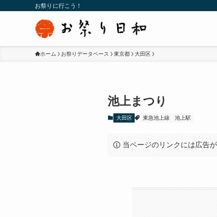
お祭りに行こう！
ホーム
お祭りデータベース
東京都
大田区
池上まつり
大田区
東急池上線
池上駅
当ページのリンクには広告