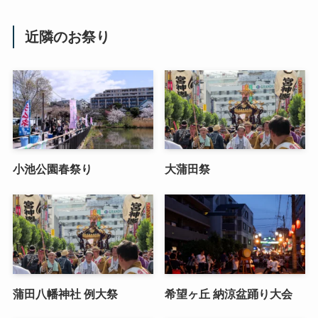
近隣のお祭り
小池公園春祭り
大蒲田祭
蒲田八幡神社 例大祭
希望ヶ丘 納涼盆踊り大会