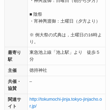
・神輿渡御：日曜日（朝から夕方）
■ 陰祭
・宵神輿渡御：土曜日（夕方より）
※ 例大祭の式典は，土曜日の16時よ
り。
東急池上線「池上駅」より 徒歩５
最寄り
分
駅
徳持神社
主催
–
共催・
協賛
http://tokumochi-jinja.tokyo-jinjacho.o
関連サ
r.jp/
イト