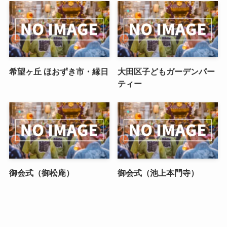
希望ヶ丘 ほおずき市・縁日
大田区子どもガーデンパー
ティー
御会式（御松庵）
御会式（池上本門寺）