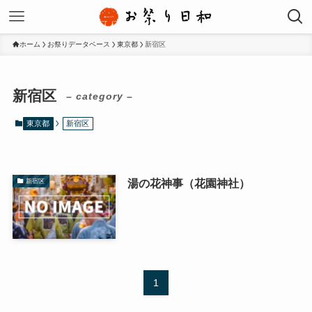
ホーム
お祭りデータベース
東京都
新宿区
新宿区
– category –
東京都
新宿区
湯の花神事（花園神社）
新宿区
1