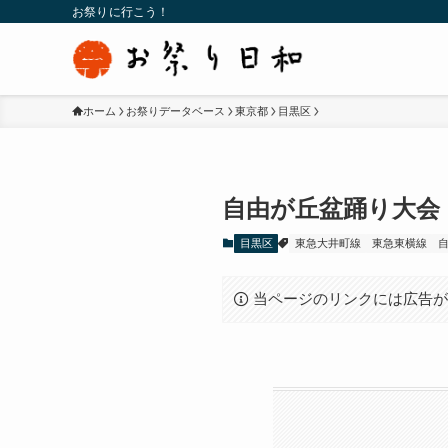
お祭りに行こう！
ホーム
お祭りデータベース
東京都
目黒区
自由が丘盆踊り大会
目黒区
東急大井町線
東急東横線
当ページのリンクには広告