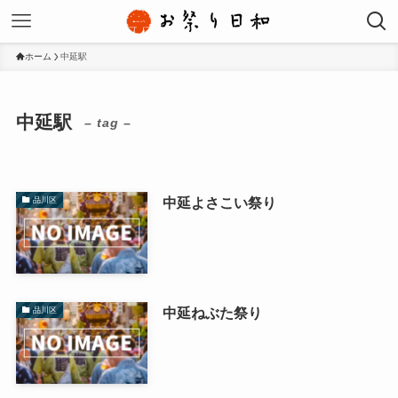
ホーム
中延駅
中延駅
– tag –
中延よさこい祭り
品川区
中延ねぶた祭り
品川区