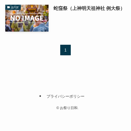
蛇窪祭（上神明天祖神社 例大祭）
品川区
1
プライバシーポリシー
©
お祭り日和.