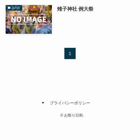
雉子神社 例大祭
品川区
1
プライバシーポリシー
©
お祭り日和.