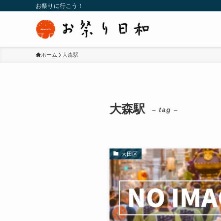
お祭りに行こう！
ホーム
大森駅
大森駅
– tag –
大田区