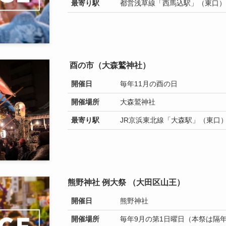
最寄り駅
都営浅草線「西馬込駅」（東口）
酉の市（大森鷲神社）
開催日
毎年11月の酉の日
開催場所
大森鷲神社
最寄り駅
JR京浜東北線「大森駅」（東口
熊野神社 例大祭 （大田区山王）
開催日
熊野神社
開催場所
毎年9月の第1日曜日（本祭は隔