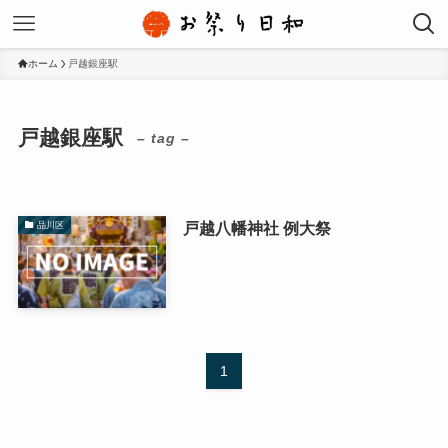
ホーム
戸越銀座駅
戸越銀座駅
– tag –
戸越八幡神社 例大祭
品川区
1