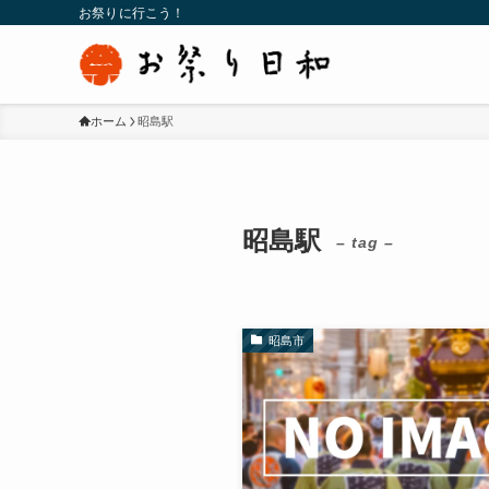
お祭りに行こう！
ホーム
昭島駅
昭島駅
– tag –
昭島市