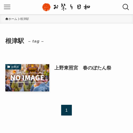
ホーム
根津駅
根津駅
– tag –
上野東照宮 春のぼたん祭
台東区
1