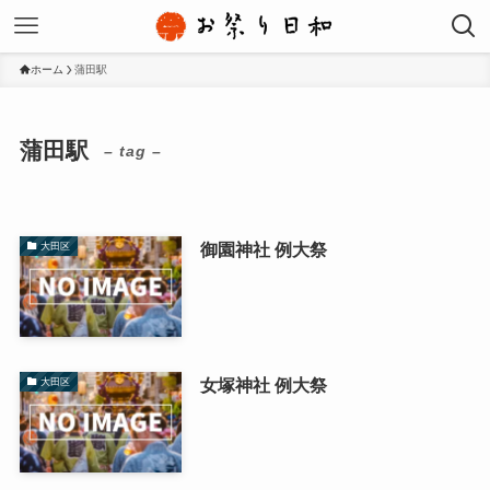
ホーム
蒲田駅
蒲田駅
– tag –
御園神社 例大祭
大田区
女塚神社 例大祭
大田区