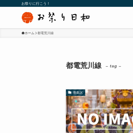
お祭りに行こう！
ホーム
都電荒川線
都電荒川線
– tag –
豊島区