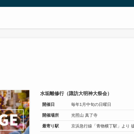
水垢離修行（諏訪大明神大祭会）
開催日
毎年1月中旬の日曜日
開催場所
光照山 真了寺
最寄り駅
京浜急行線「青物横丁駅」より 