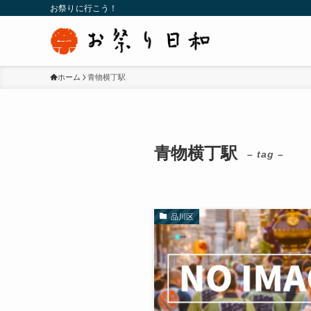
お祭りに行こう！
ホーム
青物横丁駅
青物横丁駅
– tag –
品川区